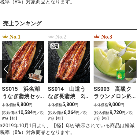
税率（8%）対象商品となります。
売上ランキング
No.1
No.2
No.3
SS015 浜名湖
SS014 山道う
SS003 高級ク
うなぎ蒲焼セッ
なぎ長蒲焼 2尾
ラウンメロン約
ト 3尾
1.3kg
9,800
5,800
9,000
本体価格
円
本体価格
円
本体価格
円
10,584
6,264
9,720
(税込価格
円／税
(税込価格
円／税
(税込価格
円／税
8%)【軽】
8%)【軽】
8%)【軽】
※2019年10月1日より、【軽】印が表示されている商品は軽減
税率（8%）対象商品となります。