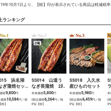
2019年10月1日より、【軽】印が表示されている商品は軽減税
上ランキング
No.1
No.2
No.3
N
S015 浜名湖
SS014 山道う
SS018 入久水
S
なぎ蒲焼セッ
なぎ長蒲焼 2尾
産ひものセット
 3尾
1
9,800
5,800
5,980
価格
円
本体価格
円
本体価格
円
本
10,584
6,264
6,459
込価格
円／税
(税込価格
円／税
(税込価格
円／税
(
)【軽】
8%)【軽】
8%)【軽】
8