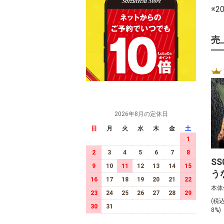
※
売
2026年8月の定休日
日
月
火
水
木
金
土
1
2
3
4
5
6
7
8
S
9
10
11
12
13
14
15
う
16
17
18
19
20
21
22
ト
本体
23
24
25
26
27
28
29
(税
30
31
8%