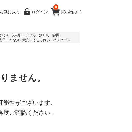
0
お気に入り
ログイン
買い物カゴ
うなぎ
父の日
まぐろ
ひもの
静岡
太子
うなぎ
焼売
うこっけい
ハンバーグ
ム
うなぎ
恵方巻
ジャム
2024
レモン
かりません。
可能性がございます。
再度ご確認ください。