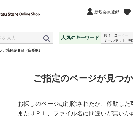
新規会員登録
餃子
コーヒー
人気のキーワード
ミールキット
明
2027
レモンジャ
ノバ店限定商品（店受取）
ご指定のページが見つ
お探しのページは削除されたか、移動した
またＵＲＬ、ファイル名に間違いが無いか