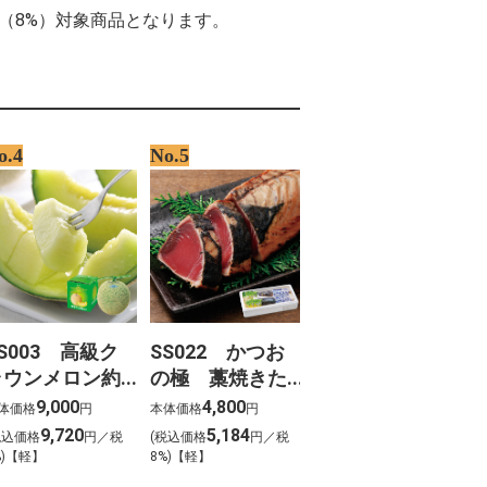
率（8%）対象商品となります。
o.4
No.5
S003 高級ク
SS022 かつお
ラウンメロン約
の極 藁焼きた
.3kg
たき（勝栄丸限
9,000
4,800
体価格
円
本体価格
円
定）
9,720
5,184
税込価格
円／税
(税込価格
円／税
%)【軽】
8%)【軽】