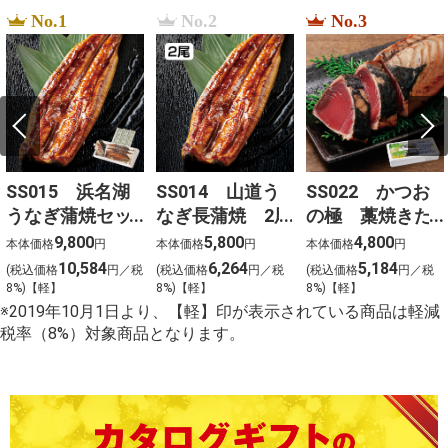
No.1
No.2
No.3
SS015 浜名湖
SS014 山道う
SS022 かつお
うなぎ蒲焼セッ
なぎ長蒲焼 2尾
の極 藁焼きた
ト 3尾
たき（勝栄丸限
9,800
5,800
4,800
本体価格
円
本体価格
円
本体価格
円
定）
10,584
6,264
5,184
(税込価格
円／税
(税込価格
円／税
(税込価格
円／税
8%)【軽】
8%)【軽】
8%)【軽】
※2019年10月1日より、【軽】印が表示されている商品は軽減
税率（8%）対象商品となります。