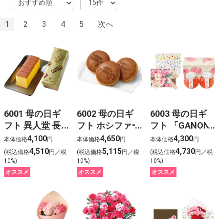
1
2
3
4
5
次へ
6001 母の日ギ
6002 母の日ギ
6003 母の日ギ
フト 異人堂 長
フト ホシファー
フト 「GANON
崎カステラとカ
ム 「ありがと
FLORIST」監修
4,100
4,650
4,300
本体価格
円
本体価格
円
本体価格
円
ーネーション
う」どら焼きと
プリザーブドフ
4,510
5,115
4,730
(税込価格
円／税
(税込価格
円／税
(税込価格
円／税
「さくらもなか
カーネーション
ラワーと「銀座
10%)
10%)
10%)
（５号鉢）」
「ホットハート
トトキ」監修山
オススメ
オススメ
オススメ
(５号鉢)」
形産白桃のゼリ
ー