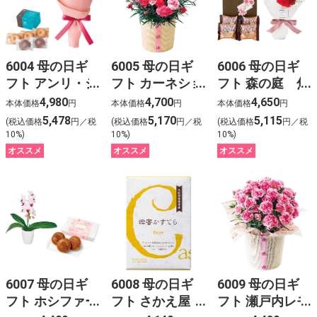
6004 母の日ギ
6005 母の日ギ
6006 母の日ギ
フト アンリ・シ
フト カーネショ
フト 森の庭 焦
ャルパンティ
ン（さくらもな
がしキャラメル
4,980
4,700
4,650
本体価格
円
本体価格
円
本体価格
円
エ ラング・
か）と「パティ
バーム＆カーネ
5,478
5,170
5,115
(税込価格
円／税
(税込価格
円／税
(税込価格
円／税
ド・シャ＆ピン
スリーキハチ」
ーションブーケ
10%)
10%)
10%)
クバラのブーケ
アソートBOX
オススメ
オススメ
オススメ
6007 母の日ギ
6008 母の日ギ
6009 母の日ギ
フト ホシファー
フト さかえ屋
フト 瀬戸内レモ