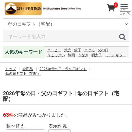
0
メニュー
カテゴリ
コーヒー
焼売
餃子
まぐろ
父の日
人気のキーワード
うこっけい
静岡
うなぎ
明太子
ミールキット
ひもの
うなぎ
ハンバーグ
2027
レモンジャム
ジャム
うなぎ
恵方巻
2024
レモン
トップ
全商品
2026年母の日・父の日ギフト
母の日ギフト（宅配）
2026年母の日・父の日ギフト | 母の日ギフト（宅
配）
63
件
の商品がみつかりました。
並べ替え
表示件数