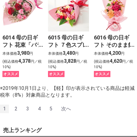
6014 母の日ギ
6015 母の日ギ
6016 母の日ギ
フト 花束「バラ
フト ７色スプレ
フト そのまま飾
とスプレーカー
ーカーネーショ
れるバラとカー
3,980
3,480
4,200
本体価格
円
本体価格
円
本体価格
円
ネーション」
ンブーケ
ネーションのス
4,378
3,828
4,620
(税込価格
円／税
(税込価格
円／税
(税込価格
円／税
どら焼きセット
タンディングブ
10%)
10%)
10%)
ーケ
オススメ
オススメ
オススメ
※2019年10月1日より、【軽】印が表示されている商品は軽減
税率（8%）対象商品となります。
1
2
3
4
5
次へ
売上ランキング