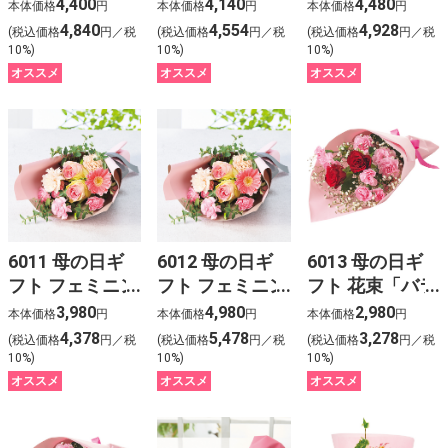
ム 「ありがと
蜂蜜かすてらと
ンカステラとカ
4,400
4,140
4,480
本体価格
円
本体価格
円
本体価格
円
う」どら焼きと
カーネーション
ーネーション
4,840
4,554
4,928
(税込価格
円／税
(税込価格
円／税
(税込価格
円／税
ミディ胡蝶蘭
「レッド（４号
「ティーパーテ
10%)
10%)
10%)
鉢）」
ィ（５号鉢）」
オススメ
オススメ
オススメ
6011 母の日ギ
6012 母の日ギ
6013 母の日ギ
フト フェミニン
フト フェミニン
フト 花束「バラ
ブーケ
ブーケ どら焼
とスプレーカー
3,980
4,980
2,980
本体価格
円
本体価格
円
本体価格
円
きセット
ネーション」
4,378
5,478
3,278
(税込価格
円／税
(税込価格
円／税
(税込価格
円／税
10%)
10%)
10%)
オススメ
オススメ
オススメ