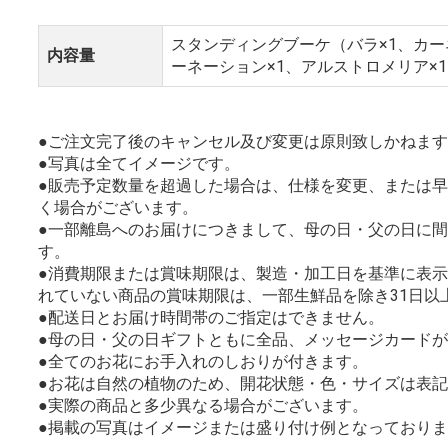
スタンディングブーケ（バラ×1、カー
内容量
ーネーション×1、アルストロメリア×
●ご注文完了後のキャンセル及び変更は原則致しかねま
●写真は全てイメージです。
●販売予定数量を超過した場合は、仕様を変更、または
く場合がございます。
●一部離島へのお届けにつきまして、母の日・父の日に
す。
●消費期限または賞味期限は、製造・加工日を基準に表
れていない商品の賞味期限は、一部生鮮品を除き31日以
●配送日とお届け時間帯のご指定はできません。
●母の日・父の日ギフトともに全品、メッセージカード
●全てのお花にお手入れのしおりが付きます。
●お花は自然の植物のため、開花状態・色・サイズは表
●実際の商品と多少異なる場合がございます。
●掲載の写真はイメージまたは盛り付け例となっており