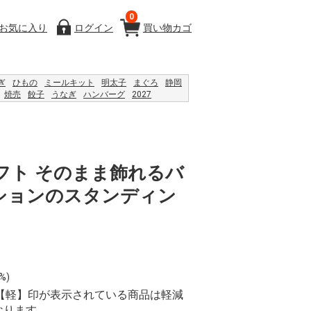
0
お気に入り
ログイン
買い物カゴ
ぎ
ひもの
ミールキット
明太子
まぐろ
静岡
焼売
餃子
うなぎ
ハンバーグ
2027
ャム
うなぎ
恵方巻
レモン
2024
日ギフト そのまま飾れるバ
ションのスタンディン
%)
り、【軽】印が表示されている商品は軽減
なります。