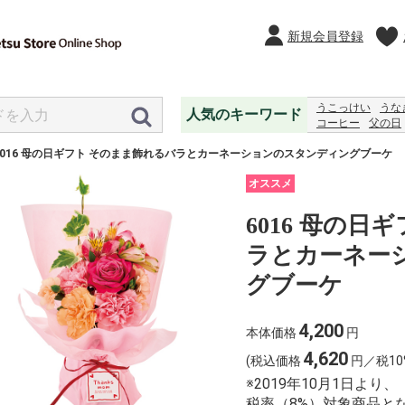
新規会員登録
うこっけい
うな
人気のキーワード
コーヒー
父の日
レモンジャム
ジ
6016 母の日ギフト そのまま飾れるバラとカーネーションのスタンディングブーケ
オススメ
6016 母の
ラとカーネー
グブーケ
4,200
本体価格
円
4,620
(税込価格
円／税10
※2019年10月1日よ
税率（8%）対象商品と