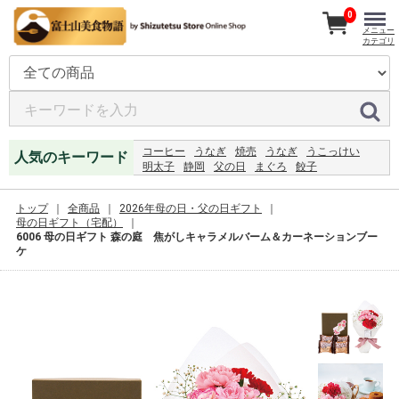
0
メニュー
カテゴリ
コーヒー
うなぎ
焼売
うなぎ
うこっけい
人気のキーワード
明太子
静岡
父の日
まぐろ
餃子
ミールキット
ひもの
ハンバーグ
2027
レモンジャム
うなぎ
恵方巻
ジャム
2024
トップ
全商品
2026年母の日・父の日ギフト
レモン
母の日ギフト（宅配）
6006 母の日ギフト 森の庭 焦がしキャラメルバーム＆カーネーションブー
ケ