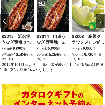
SS015 浜名湖
SS014 山道う
SS003 高級ク
うなぎ蒲焼セッ
なぎ長蒲焼 2尾
ラウンメロン約
ト 3尾
1.3kg
9,800
5,800
9,000
本体価格
円
本体価格
円
本体価格
円
10,584
6,264
9,720
(税込価格
円／税
(税込価格
円／税
(税込価格
円／税
8%)【軽】
8%)【軽】
8%)【軽】
※2019年10月1日より、【軽】印が表示されている商品は軽減
税率（8%）対象商品となります。