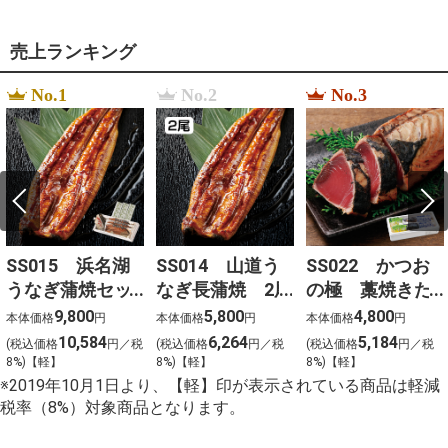
売上ランキング
No.1
No.2
No.3
SS015 浜名湖
SS014 山道う
SS022 かつお
うなぎ蒲焼セッ
なぎ長蒲焼 2尾
の極 藁焼きた
ト 3尾
たき（勝栄丸限
9,800
5,800
4,800
本体価格
円
本体価格
円
本体価格
円
定）
10,584
6,264
5,184
(税込価格
円／税
(税込価格
円／税
(税込価格
円／税
8%)【軽】
8%)【軽】
8%)【軽】
※2019年10月1日より、【軽】印が表示されている商品は軽減
税率（8%）対象商品となります。