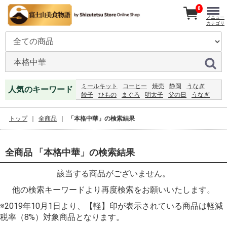
0
メニュー
カテゴリ
ミールキット
コーヒー
焼売
静岡
うなぎ
人気のキーワード
餃子
ひもの
まぐろ
明太子
父の日
うなぎ
うこっけい
ハンバーグ
2027
レモンジャム
うなぎ
恵方巻
2024
ジャム
アイスクリーム
トップ
全商品
「本格中華」の検索結果
全商品 「本格中華」の検索結果
該当する商品がございません。
他の検索キーワードより再度検索をお願いいたします。
※2019年10月1日より、【軽】印が表示されている商品は軽減
税率（8%）対象商品となります。