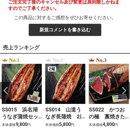
ご注文完了後のキャンセル及び変更は原則致しかねま
すのでご了承ください。
この商品に対するご感想をぜひお寄せください。
新規コメントを書き込む
売上ランキング
No.1
No.2
No.3
SS015 浜名湖
SS014 山道う
SS022 かつお
うなぎ蒲焼セッ
なぎ長蒲焼 2尾
の極 藁焼きた
ト 3尾
たき（勝栄丸限
9,800
5,800
4,800
本体価格
円
本体価格
円
本体価格
円