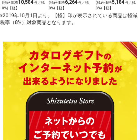
定）
10,584
6,264
5,184
(税込価格
円／税
(税込価格
円／税
(税込価格
円／税
8%)【軽】
8%)【軽】
8%)【軽】
※2019年10月1日より、【軽】印が表示されている商品は軽減
税率（8%）対象商品となります。