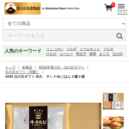
0
メニュー
カテゴリ
うこっけい
うなぎ
ミールキット
うなぎ
人気のキーワード
ひもの
コーヒー
明太子
静岡
まぐろ
父の日
焼売
餃子
ハンバーグ
2027
レモンジャム
うなぎ
ジャム
恵方巻
2024
レモン
トップ
全商品
2026年母の日・父の日ギフト
父の日ギフト（宅配）
6085 父の日ギフト 米久 サンドdeごはん２種４個