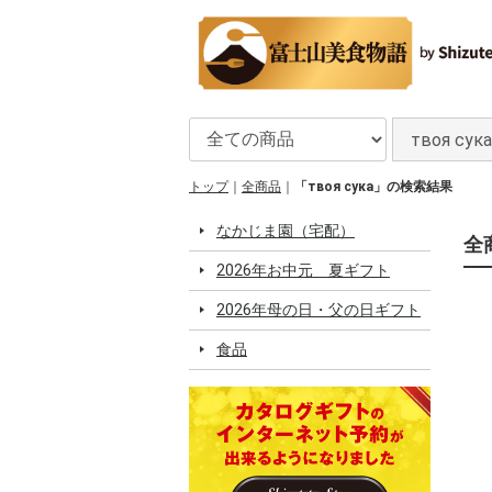
トップ
全商品
「твоя сука」の検索結果
なかじま園（宅配）
全
2026年お中元 夏ギフト
2026年母の日・父の日ギフト
食品