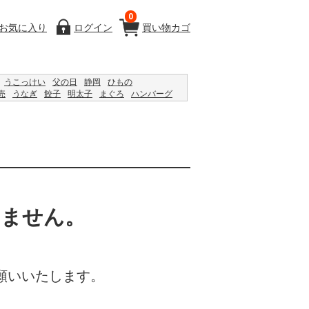
0
お気に入り
ログイン
買い物カゴ
うこっけい
父の日
静岡
ひもの
売
うなぎ
餃子
明太子
まぐろ
ハンバーグ
ム
うなぎ
恵方巻
ジャム
2024
レモン
いません。
願いいたします。