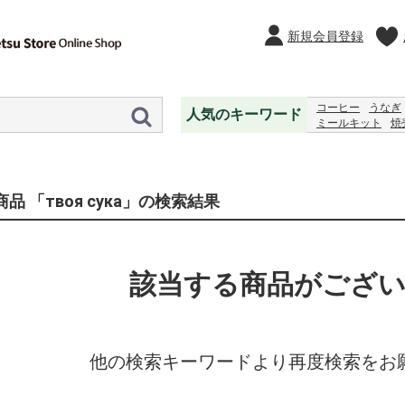
新規会員登録
コーヒー
うなぎ
人気のキーワード
ミールキット
焼
2027
レモンジャ
商品 「твоя сука」の検索結果
該当する商品がござ
他の検索キーワードより再度検索をお