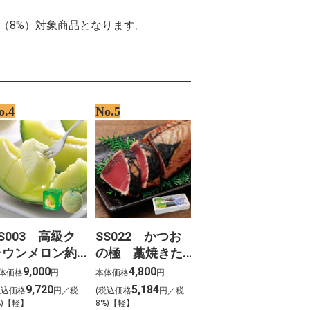
率（8%）対象商品となります。
o.4
No.5
S003 高級ク
SS022 かつお
ラウンメロン約
の極 藁焼きた
.3kg
たき（勝栄丸限
9,000
4,800
体価格
円
本体価格
円
定）
9,720
5,184
税込価格
円／税
(税込価格
円／税
%)【軽】
8%)【軽】