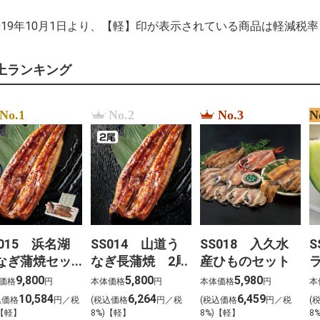
2019年10月1日より、【軽】印が表示されている商品は軽減税
上ランキング
No.1
No.2
No.3
N
S015 浜名湖
SS014 山道う
SS018 入久水
S
なぎ蒲焼セッ
なぎ長蒲焼 2尾
産ひものセット
 3尾
1
9,800
5,800
5,980
価格
円
本体価格
円
本体価格
円
本
10,584
6,264
6,459
込価格
円／税
(税込価格
円／税
(税込価格
円／税
(
)【軽】
8%)【軽】
8%)【軽】
8