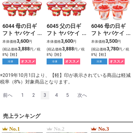
6044 母の日ギ
6045 父の日ギ
6046 母の日ギ
フト ヤバケイ
フト ヤバケイ
フト ヤバケイ
博多あまおうの
博多あまおうの
博多あまおう
3,600
3,600
3,500
本体価格
円
本体価格
円
本体価格
円
こだわりアイス
こだわりアイス
たっぷり苺のア
3,888
3,888
3,780
(税込価格
円／税
(税込価格
円／税
(税込価格
円／税
（７個）
（７個）
イス（５個）
8%)【軽】
8%)【軽】
8%)【軽】
オススメ
オススメ
オススメ
冷凍
冷凍
冷凍
※2019年10月1日より、【軽】印が表示されている商品は軽減
税率（8%）対象商品となります。
前へ
1
2
3
4
5
次へ
売上ランキング
No.1
No.2
No.3