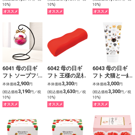
フトボックス
（ギフトボック
10%)
10%)
10%)
入）
ス入）
オススメ
オススメ
オススメ
6041 母の日ギ
6042 母の日ギ
6043 母の日ギ
フト ソープフラ
フト 王様の足枕
フト 犬猫と一緒
ワー フルール・
に暮らす人のた
2,900
3,300
3,000
本体価格
円
本体価格
円
本体価格
円
ラ・ソレイル
めのハンドクリ
3,190
3,630
3,300
(税込価格
円／税
(税込価格
円／税
(税込価格
円／税
ーム
10%)
10%)
10%)
オススメ
オススメ
オススメ