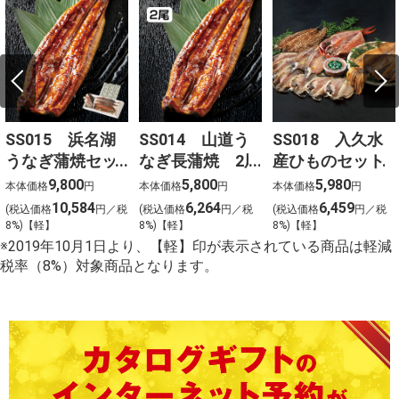
SS015 浜名湖
SS014 山道う
SS018 入久水
うなぎ蒲焼セッ
なぎ長蒲焼 2尾
産ひものセット
ト 3尾
9,800
5,800
5,980
本体価格
円
本体価格
円
本体価格
円
10,584
6,264
6,459
(税込価格
円／税
(税込価格
円／税
(税込価格
円／税
8%)【軽】
8%)【軽】
8%)【軽】
※2019年10月1日より、【軽】印が表示されている商品は軽減
税率（8%）対象商品となります。