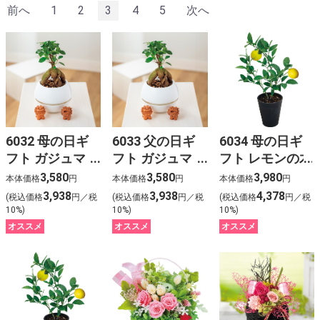
前へ
1
2
3
4
5
次へ
6032 母の日ギ
6033 父の日ギ
6034 母の日ギ
フト ガジュマ
フト ガジュマ
フト レモンの木
ル シーサー
ル シーサー
3,580
3,580
3,980
本体価格
円
本体価格
円
本体価格
円
3,938
3,938
4,378
(税込価格
円／税
(税込価格
円／税
(税込価格
円／税
10%)
10%)
10%)
オススメ
オススメ
オススメ