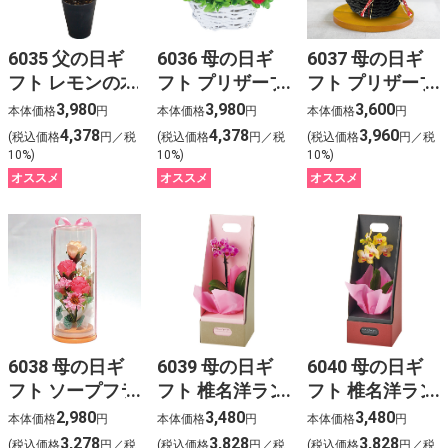
6035 父の日ギ
6036 母の日ギ
6037 母の日ギ
フト レモンの木
フト プリザーブ
フト プリザーブ
ドフラワー か
ドフラワー ば
3,980
3,980
3,600
本体価格
円
本体価格
円
本体価格
円
ご入りピンク
らの花かご
4,378
4,378
3,960
(税込価格
円／税
(税込価格
円／税
(税込価格
円／税
10%)
10%)
10%)
オススメ
オススメ
オススメ
6038 母の日ギ
6039 母の日ギ
6040 母の日ギ
フト ソープフラ
フト 椎名洋ラン
フト 椎名洋ラン
ワーアムール
園 マイクロ胡
園 マイクロ胡
2,980
3,480
3,480
本体価格
円
本体価格
円
本体価格
円
蝶蘭ピンク（ギ
蝶蘭イエロー
3,278
3,828
3,828
(税込価格
円／税
(税込価格
円／税
(税込価格
円／税