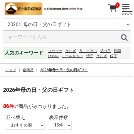
0
メニュー
カテゴリ
コーヒー
うなぎ
うこっけい
父の日
静岡
人気のキーワード
ひもの
ミールキット
焼売
うなぎ
餃子
明太子
まぐろ
ハンバーグ
2027
レモンジャム
うなぎ
恵方巻
ジャム
2024
レモン
トップ
全商品
2026年母の日・父の日ギフト
2026年母の日・父の日ギフト
86
件
の商品がみつかりました。
並べ替え
表示件数