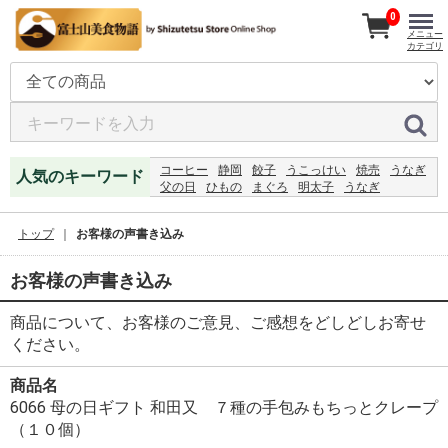
0
メニュー
カテゴリ
コーヒー
静岡
餃子
うこっけい
焼売
うなぎ
人気のキーワード
父の日
ひもの
まぐろ
明太子
うなぎ
ミールキット
ハンバーグ
2027
レモンジャム
うなぎ
恵方巻
ジャム
レモン
2024
トップ
お客様の声書き込み
お客様の声書き込み
商品について、お客様のご意見、ご感想をどしどしお寄せ
ください。
商品名
6066 母の日ギフト 和田又 ７種の手包みもちっとクレープ
（１０個）